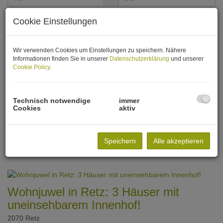
Cookie Einstellungen
Zimmer
-
Wir verwenden Cookies um Einstellungen zu speichern. Nähere
Informationen finden Sie in unserer
Datenschutzerklärung
und unserer
Wohnfläche (von/bis)
Cookie Policy
.
-
Technisch notwendige
immer
Weitere Suchoptionen
Cookies
aktiv
Filter zurücksetzen
Suchen
Speichern
Alle akzeptieren
Wohnjuwel in Retz: 3 Häuser mit
uneinsehbarem Innenhof!
2070 Retz