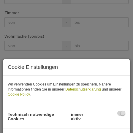
Zimmer
-
Wohnfläche (von/bis)
-
Weitere Suchoptionen
Cookie Einstellungen
Filter zurücksetzen
Suchen
Wir verwenden Cookies um Einstellungen zu speichern. Nähere
Informationen finden Sie in unserer
Datenschutzerklärung
und unserer
Cookie Policy
.
Sanierte Zweizimmer-Wohnung/Nähe
Technisch notwendige
immer
Cookies
aktiv
Einsiedlerplatz !
1050 Wien