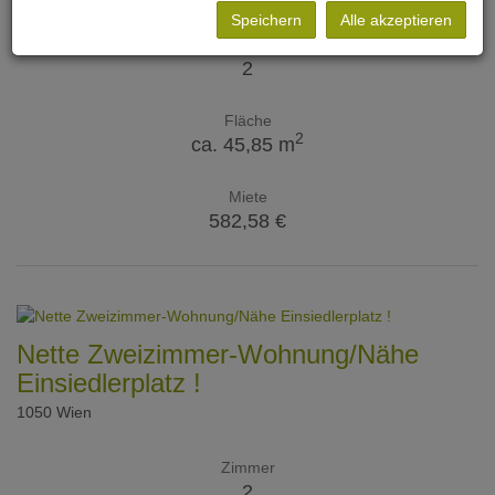
Speichern
Alle akzeptieren
Zimmer
2
Fläche
2
ca. 45,85 m
Miete
582,58 €
Nette Zweizimmer-Wohnung/Nähe
Einsiedlerplatz !
1050 Wien
Zimmer
2