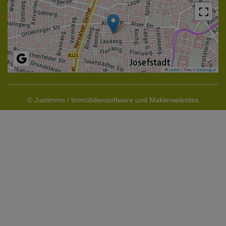
Leaflet
|
Tiles ©
basemap.at
©
Justimmo / Immobiliensoftware und Maklerwebsites