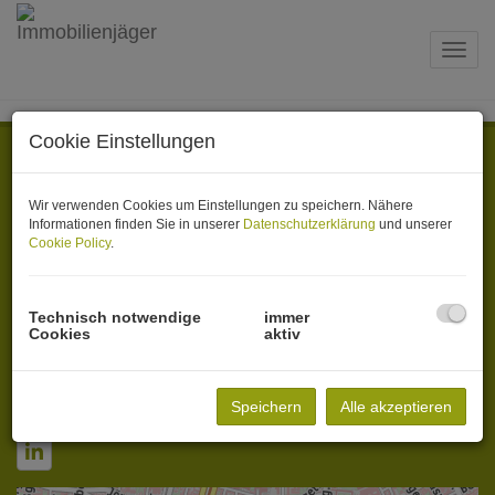
Navig
Cookie Einstellungen
Kontakt
Impressum
Wir verwenden Cookies um Einstellungen zu speichern. Nähere
Datenschutzinformation
Informationen finden Sie in unserer
Datenschutzerklärung
und unserer
Cookie Policy
.
AGB
Adresse
Technisch notwendige
immer
Feldgasse 13
Cookies
aktiv
1080 Wien, Österreich
Mobil:
+43 660 110 22 35
Speichern
Alle akzeptieren
E-Mail:
office@immobilienjaeger.at